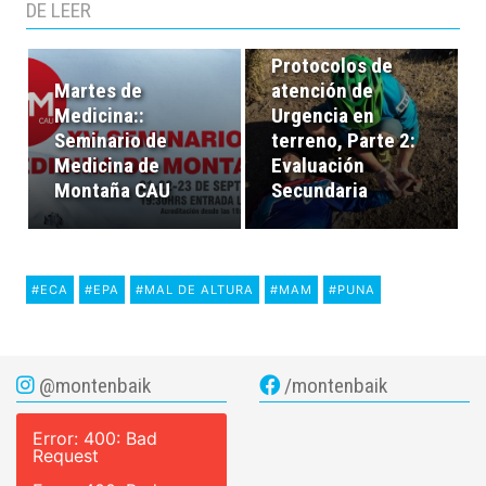
DE LEER
Martes de
Medicina:: #6
Protocolos de
Martes de
atención de
Medicina::
Urgencia en
Seminario de
terreno, Parte 2:
Medicina de
Evaluación
Montaña CAU
Secundaria
#ECA
#EPA
#MAL DE ALTURA
#MAM
#PUNA
@montenbaik
/montenbaik
Error: 400: Bad
Request