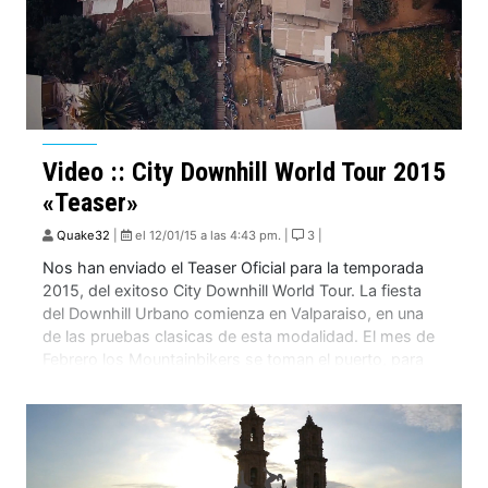
Video :: City Downhill World Tour 2015
«Teaser»
Quake32
|
el 12/01/15 a las 4:43 pm. |
3 |
Nos han enviado el Teaser Oficial para la temporada
2015, del exitoso City Downhill World Tour. La fiesta
del Downhill Urbano comienza en Valparaiso, en una
de las pruebas clasicas de esta modalidad. El mes de
Febrero los Mountainbikers se toman el puerto, para
correr Valpáraiso Cerro Abajo, clasificada por muchos
expertos, como una de […]