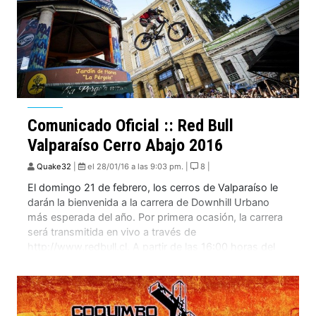
Comunicado Oficial :: Red Bull
Valparaíso Cerro Abajo 2016
Quake32
|
el 28/01/16 a las 9:03 pm. |
8 |
El domingo 21 de febrero, los cerros de Valparaíso le
darán la bienvenida a la carrera de Downhill Urbano
más esperada del año. Por primera ocasión, la carrera
será transmitida en vivo a través de
http://www.redbull.cl. A partir de las 16:00 horas del
domingo 21 de febero, las calles de Valparaíso darán la
bienvenida a […]