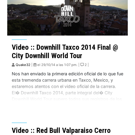
Video :: Downhill Taxco 2014 Final @
City Downhill World Tour
Quake32
|
el 29/10/14 a las 1:07 pm. |
2 |
Nos han enviado la primera edición oficial de lo que fue
esta tremenda carrera urbana en Taxco, Mexico, y
estaremos atentos con el video oficial de la carrera.
El� Downhill Taxco 2014, parte integral del� City
Downhill World Tour supero todos sus registros de los
años anteriores, con mas de 30.000 asistentes, y con
los […]
Video :: Red Bull Valparaiso Cerro