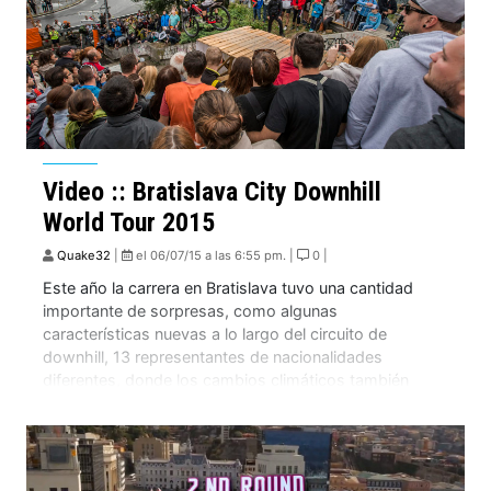
Video :: Bratislava City Downhill
World Tour 2015
Quake32
|
el 06/07/15 a las 6:55 pm. |
0 |
Este año la carrera en Bratislava tuvo una cantidad
importante de sorpresas, como algunas
características nuevas a lo largo del circuito de
downhill, 13 representantes de nacionalidades
diferentes, donde los cambios climáticos también
fueron un factor durante el evento, pero las alarmas se
encendieron con el inesperado final de la carrera en
Bratislava. Todo se […]