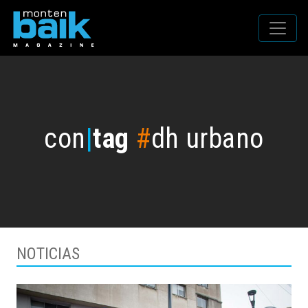
con
|
tag
#
dh urbano
NOTICIAS