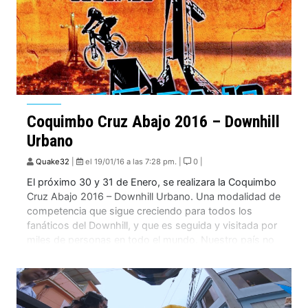
Coquimbo Cruz Abajo 2016 – Downhill
Urbano
Quake32
|
el 19/01/16 a las 7:28 pm. |
0 |
El próximo 30 y 31 de Enero, se realizara la Coquimbo
Cruz Abajo 2016 – Downhill Urbano. Una modalidad de
competencia que sigue creciendo para todos los
fanáticos del Downhill, y que es seguida y visitada por
miles de personas en todo el mundo. Nuestro país no
es la excepción!. A continuación los dejamos con […]