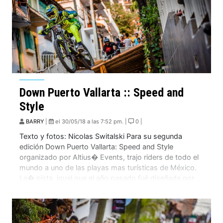
Down Puerto Vallarta :: Speed and
Style
BARRY
|
el 30/05/18 a las 7:52 pm. |
0 |
Texto y fotos: Nicolas Switalski Para su segunda
edición Down Puerto Vallarta: Speed and Style
organizado por Altius� Events, trajo riders de todo el
mundo a uno de las playas mas turísticas de México.
La� pista, igual que el año pasado fué diseñada por
Olly Wilkins, Duncan Ferris, Liam Mason� y Christian
Faiclough añadiendo algunas […]