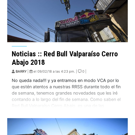
Noticias :: Red Bull Valparaíso Cerro
Abajo 2018
BARRY
|
el 09/02/18 a las 4:23 pm. |
0 |
No queda nada!!! y ya entramos en modo VCA por lo
que estén atentos a nuestras RRSS durante todo el fin
de semana, tenemos grandes novedades que les iré
contando a lo largo del fin de semana. Como saben el
Red Bull Valparaíso Cerro Abajo, es una de las
principales carreras de descenso urbano en […]