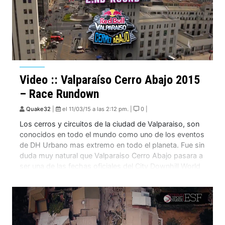
Video :: Valparaíso Cerro Abajo 2015
– Race Rundown
Quake32
|
el 11/03/15 a las 2:12 pm. |
0 |
Los cerros y circuitos de la ciudad de Valparaiso, son
conocidos en todo el mundo como uno de los eventos
de DH Urbano mas extremo en todo el planeta. Fue sin
duda muy natural que Valparaiso Cerro Abajo pasara a
ser una de las fechas oficiales del City Downhill World
Tour. Este año tuvimos a […]