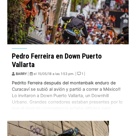
Pedro Ferreira en Down Puerto
Vallarta
BARRY
|
el 15/05/18 a las 1:53 pm. |
1 |
Pedrito Ferreira después del montenbaik enduro de
Curacaví se subió al avión y partió a correr a México!!
Lo invitaron a Down Puerto Vallarta, un Downhill
Urbano. Grandes corredores estaban presentes por lo
que el nivel de competencia estaba altísimo pero
Pedro se siente extremadamente comodo en los los
downhill urbanos y apenas 0.02 segundo […]