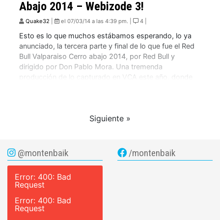
Abajo 2014 – Webizode 3!
Quake32
|
el 07/03/14 a las 4:39 pm. |
4 |
Esto es lo que muchos estábamos esperando, lo ya
anunciado, la tercera parte y final de lo que fue el Red
Bull Valparaiso Cerro abajo 2014, por Red Bull y
dirigido por Don Pablo Mora. Una tremenda
producción de lo capturado en VCA este año, donde
en cada imagen se revive el ambiente que genera […]
Siguiente »
@montenbaik
/montenbaik
Error: 400: Bad
Request
Error: 400: Bad
Request