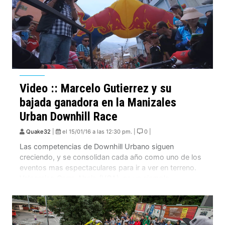
Video :: Marcelo Gutierrez y su
bajada ganadora en la Manizales
Urban Downhill Race
Quake32
|
el 15/01/16 a las 12:30 pm. |
0 |
Las competencias de Downhill Urbano siguen
creciendo, y se consolidan cada año como uno de los
eventos mas espectaculares para ir a ver en terreno.
Valparaiso Cerro Abajo (VCA), es un ejemplo
comprobado de esta tendencia!. Manizales Urban
Downhill Race es otro de los eventos que destaca en
esta modalidad, donde Marcelo Gutierrez la gano […]