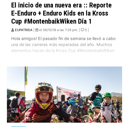
El inicio de una nueva era :: Reporte
E-Enduro + Enduro Kids en la Kross
Cup #MontenbaikWiken Día 1
EUPATRIDA
|
el 08/10/18 a las 7:26 pm. |
5 |
Hola amigos! El pasado fin de semana se llevó a cabo
una de las carreras más esperadas del año. Muchos
elementos hacen de la Kross Cup #MontenbaikWiken
un clásico que encanta a los corredores y al público en
general, entre ellos un ambiente relajado y de buena
onda, la parrilla siempre prendida, cerveza Kross para
[…]