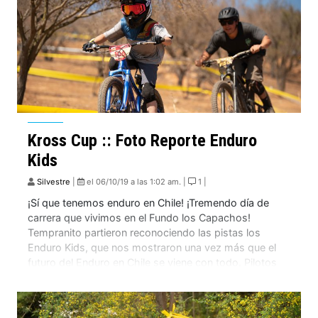
Kross Cup :: Foto Reporte Enduro
Kids
Silvestre
|
el 06/10/19 a las 1:02 am. |
1 |
¡Sí que tenemos enduro en Chile! ¡Tremendo día de
carrera que vivimos en el Fundo los Capachos!
Tempranito partieron reconociendo las pistas los
Enduro Kids, que nos mostraron una vez más que el
futuro del Enduro en Chile se viene con todo. Pilotos
de gran nivel, familias apoyando súper presentes y la
buena vibra de […]