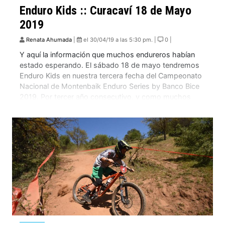
Enduro Kids :: Curacaví 18 de Mayo
2019
Renata Ahumada
|
el 30/04/19 a las 5:30 pm. |
0 |
Y aquí la información que muchos endureros habían
estado esperando. El sábado 18 de mayo tendremos
Enduro Kids en nuestra tercera fecha del Campeonato
Nacional de Montenbaik Enduro Series by Banco Bice
2019. Por tercer año consecutivo, y como muchos
amigos y papas lo pidieron, tendremos esta
oportunidad para que los más pequeños también
puedan […]