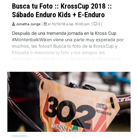
Busca tu Foto :: KrossCup 2018 ::
Sábado Enduro Kids + E-Enduro
Jonatha Junge
|
el 10/10/18 a las 10:00 pm. |
3 |
Después de una tremenda jornada en la Kross Cup
#MontenbaikWiken viene una parte muy esperada por
muchos, las fotos!! Busca tu foto de la KrossCup y
Etiqueta o menciona tu foto y tus amigos (es
necesario que den like en el facebook de Montenbaik
Enduro) Las fotos están en orden de partida. El�
fotógrafo que […]