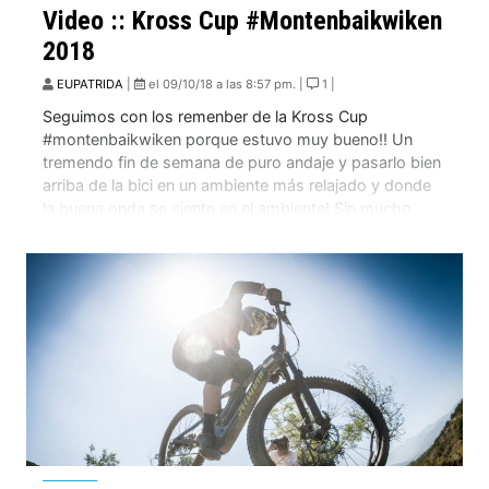
Video :: Kross Cup #Montenbaikwiken
2018
EUPATRIDA
|
el 09/10/18 a las 8:57 pm. |
1 |
Seguimos con los remenber de la Kross Cup
#montenbaikwiken porque estuvo muy bueno!! Un
tremendo fin de semana de puro andaje y pasarlo bien
arriba de la bici en un ambiente más relajado y donde
la buena onda se siente en el ambiente! Sin mucho
preambulo les dejo el video que resume un fin de […]