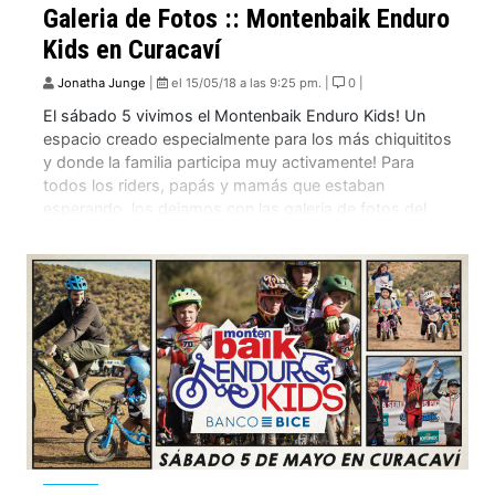
Galeria de Fotos :: Montenbaik Enduro
Kids en Curacaví
Jonatha Junge
|
el 15/05/18 a las 9:25 pm. |
0 |
El sábado 5 vivimos el Montenbaik Enduro Kids! Un
espacio creado especialmente para los más chiquititos
y donde la familia participa muy activamente! Para
todos los riders, papás y mamás que estaban
esperando, los dejamos con las galeria de fotos del
Montenbaik Enduro Kids de Curacaví por el fotógrafo
estrella de la casa, Jonatha Junge […]