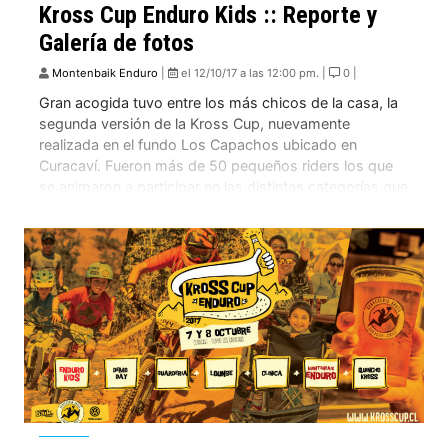
Kross Cup Enduro Kids :: Reporte y
Galería de fotos
Montenbaik Enduro
|
el 12/10/17 a las 12:00 pm. |
0 |
Gran acogida tuvo entre los más chicos de la casa, la
segunda versión de la Kross Cup, nuevamente
realizada en el fundo Los Capachos ubicado en
Curacaví. Fueron más de 50 pequeños riders los que
se animaron a participar en las distintas categorías que
abarcan diferentes edades, comenzando desde los 2
hasta los 13 años, […]