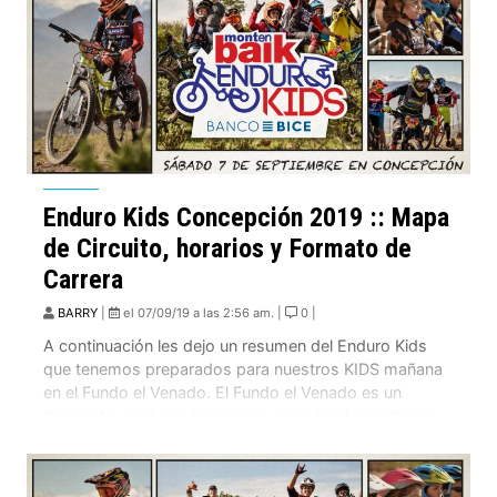
Enduro Kids Concepción 2019 :: Mapa
de Circuito, horarios y Formato de
Carrera
BARRY
|
el 07/09/19 a las 2:56 am. |
0 |
A continuación les dejo un resumen del Enduro Kids
que tenemos preparados para nuestros KIDS mañana
en el Fundo el Venado. El Fundo el Venado es un
tremendo spot que ha crecido en calidad y cantidad
de pistas y que esta prácticamente en el centro de San
Pedro de la Paz y que tiene una filosofía de […]