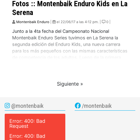
Fotos :: Montenbaik Enduro Kids en La
Serena
Montenbaik Enduro
|
el 22/06/17 a las 4:12 pm. |
0 |
Junto a la 4ta fecha del Campeonato Nacional
Montenbaik Enduro Series tuvimos en La Serena la
segunda edición del Enduro Kids, una nueva carrera
para los más pequeños con las mismas características
de competencia de los adultos. Luego de la primera
edición en Curacaví, repetimos el formato de la carrera,
que se llevó a cabo […]
Siguiente »
@montenbaik
/montenbaik
Error: 400: Bad
Request
Error: 400: Bad