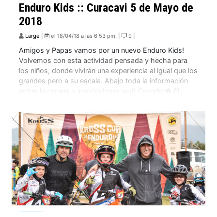
Enduro Kids :: Curacavi 5 de Mayo de
2018
Large
|
el 18/04/18 a las 6:53 pm. |
9 |
Amigos y Papas vamos por un nuevo Enduro Kids!
Volvemos con esta actividad pensada y hecha para
los niños, donde vivirán una experiencia al igual que los
grandes pero a su escala. Abajo toda la información
sobre la carrera y inscripciones acá! Cuando:� El
Enduro Kids, se desarrolla� el sábado 5 de mayo o
mejor […]