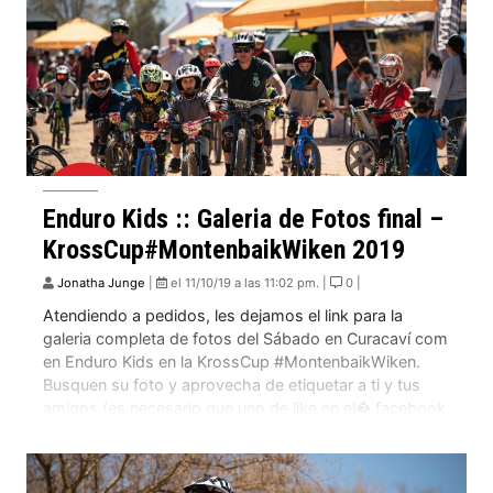
Enduro Kids :: Galeria de Fotos final –
KrossCup#MontenbaikWiken 2019
Jonatha Junge
|
el 11/10/19 a las 11:02 pm. |
0 |
Atendiendo a pedidos, les dejamos el link para la
galeria completa de fotos del Sábado en Curacaví com
en Enduro Kids en la KrossCup #MontenbaikWiken.
Busquen su foto y aprovecha de etiquetar a ti y tus
amigos (es necesario que uno de like en el� facebook
de Montenbaik). Galeria de fotos Enduro Kids 2019 en
[…]