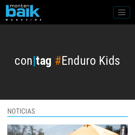
con
|
tag
#
Enduro Kids
NOTICIAS