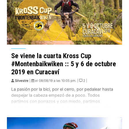
Se viene la cuarta Kross Cup
#Montenbaikwiken :: 5 y 6 de octubre
2019 en Curacaví
Silvestre
|
el 08/08/19 a las 10:05 pm. |
2 |
La pasión por la bici, por el cerro, por pedalear hasta
despejar la cabeza empezó de a poco. Todos
partimos con porrazos y con miedo, partimos
apretados y con el tiempo logramos encontrar el flow
y bajar libres. Seguro todos sabemos también, que
compartir esta pasión es lo más rico. Pedalear con los
amigos, con […]