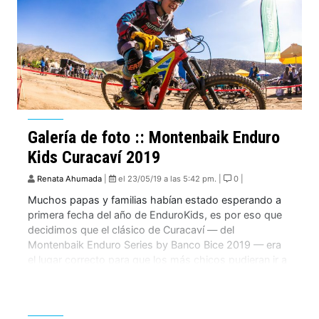
Galería de foto :: Montenbaik Enduro
Kids Curacaví 2019
Renata Ahumada
|
el 23/05/19 a las 5:42 pm. |
0 |
Muchos papas y familias habían estado esperando a
primera fecha del año de EnduroKids, es por eso que
decidimos que el clásico de Curacaví — del
Montenbaik Enduro Series by Banco Bice 2019 — era
el lugar correcto para que los más chicos pudieran ir a
correr. Agradecemos el apoyo de todos los que
participaron […]