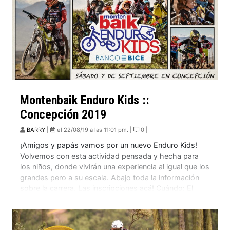
Montenbaik Enduro Kids ::
Concepción 2019
BARRY
|
el 22/08/19 a las 11:01 pm. |
0 |
¡Amigos y papás vamos por un nuevo Enduro Kids!
Volvemos con esta actividad pensada y hecha para
los niños, donde vivirán una experiencia al igual que los
grandes pero a su escala. Abajo toda la información
sobre la carrera. Las inscripciones acá! Cuándo: El
Enduro Kids, se desarrollará el sábado 7 de
septiembre. Dónde: Fundo El Venado, s/n. San […]