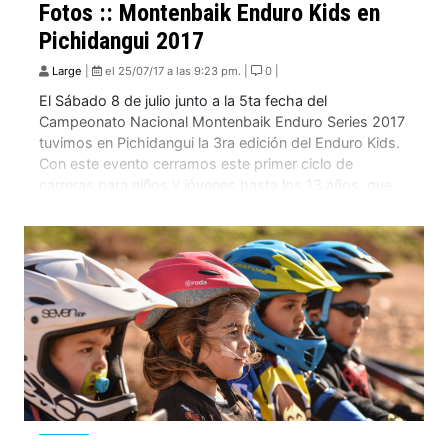
Fotos :: Montenbaik Enduro Kids en
Pichidangui 2017
Large
|
el 25/07/17 a las 9:23 pm. |
0 |
El Sábado 8 de julio junto a la 5ta fecha del
Campeonato Nacional Montenbaik Enduro Series 2017
tuvimos en Pichidangui la 3ra edición del Enduro Kids.
Con este evento cerramos este primer ciclo de
carreras para niños y jóvenes hasta los 13 años, que
tuvo como objetivo probar el formato para que en
2018 podamos […]