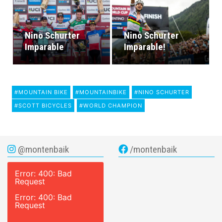
Nino Schurter
Nino Schurter
Imparable
Imparable!
#MOUNTAIN BIKE
#MOUNTAINBIKE
#NINO SCHURTER
#SCOTT BICYCLES
#WORLD CHAMPION
@montenbaik
/montenbaik
Error: 400: Bad
Request
Error: 400: Bad
Request