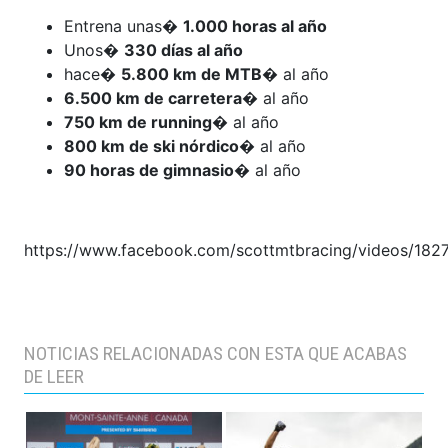
Entrena unas�
1.000 horas al año
Unos�
330 días al año
hace�
5.800 km de MTB
� al año
6.500 km de carretera
� al año
750 km de running
� al año
800 km de ski nórdico
� al año
90 horas de gimnasio
� al año
https://www.facebook.com/scottmtbracing/videos/18
NOTICIAS RELACIONADAS CON ESTA QUE ACABAS
DE LEER