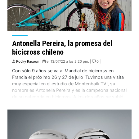
Antonella Pereira, la promesa del
bicicross chileno
Rocky Racoon
|
el 13/07/22 a las 2:20 pm. |
0 |
Con sólo 9 años se va al Mundial de bicicross en
Francia el próximo 26 y 27 de julio ¡Tuvimos una visita
muy especial en el estudio de Montenbaik TV!, su
nombre es Antonella Pereira y es la campeona nacional
de su categoría en bicicross. A los dos años se subió
a su primera bicicleta, […]