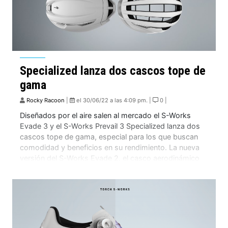
Specialized lanza dos cascos tope de
gama
Rocky Racoon
|
el 30/06/22 a las 4:09 pm. |
0 |
Diseñados por el aire salen al mercado el S-Works
Evade 3 y el S-Works Prevail 3 Specialized lanza dos
cascos tope de gama, especial para los que buscan
comodidad y beneficios en su rendimiento. La nueva
versión del S-Works Evade 2, el casco aerodinámico
de la gran S pero más ventilado sin comprometer
velocidad. Y […]