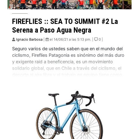
FIREFLIES :: SEA TO SUMMIT #2 La
Serena a Paso Agua Negra
Ignacio Barbosa
|
el 14/06/21 a las 5:13 pm. |
0 |
Seguro varios de ustedes saben que en el mundo del
ciclismo, Fireflies Patagonia es sinónimo del más duro
y exigente raid a beneficencia, es un movimiento
solidario global, que en Chile a través del ciclismo, el
deporte al aire libre y el trabajo en equipo tiene como
propósito generar recursos para financiar y colaborar
en […]