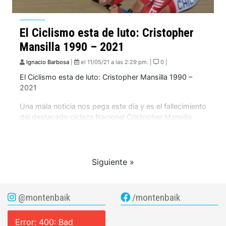
El Ciclismo esta de luto: Cristopher
Mansilla 1990 – 2021
Ignacio Barbosa
|
el 11/05/21 a las 2:29 pm. |
0 |
El Ciclismo esta de luto: Cristopher Mansilla 1990 –
2021
Una mala noticia nos pega este día y es el fallecimiento
del destacado ciclista Nacional Cristopher Mansilla,
oriundo de Puerto Natales este deportista se destaco
por sus tremendos resultados defendiendo los colores
de Chile.
Siguiente »
@montenbaik
/montenbaik
Error: 400: Bad