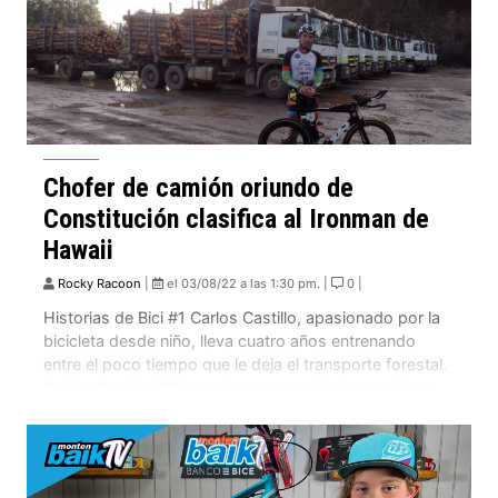
Chofer de camión oriundo de
Constitución clasifica al Ironman de
Hawaii
Rocky Racoon
|
el 03/08/22 a las 1:30 pm. |
0 |
Historias de Bici #1 Carlos Castillo, apasionado por la
bicicleta desde niño, lleva cuatro años entrenando
entre el poco tiempo que le deja el transporte forestal.
Carlos Castillo (32) conduce un camión forestal hace
doce años. Sus turnos varían de trabajar una semana
completa de día a otra de noche, durante 14 horas.
Cualquiera pensaría […]