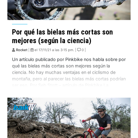
Por qué las bielas más cortas son
mejores (según la ciencia)
Rocket
|
el 17/11/21 a las 3:15 pm. |
0 |
Un artículo publicado por Pinkbike nos habla sobre por
qué las bielas más cortas son mejores según la
ciencia. No hay muchas ventajas en el ciclismo de
montaña, pero al parecer las bielas más cortas podrían
ser eso. Por Seb Stott – artículo de Pinkbike La
mayoría de las bicicletas tienen bielas de entre 170 […]