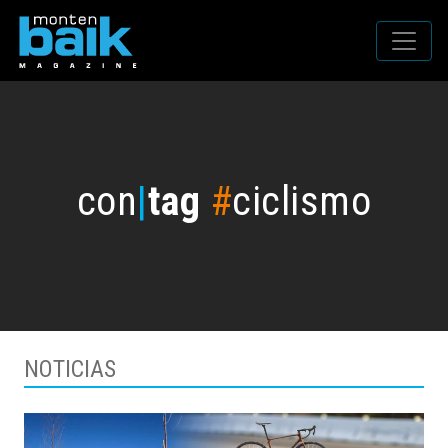
con
|
tag
#
ciclismo
NOTICIAS