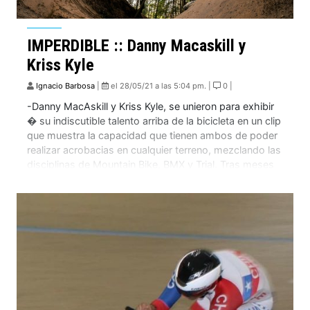
IMPERDIBLE :: Danny Macaskill y
Kriss Kyle
Ignacio Barbosa
|
el 28/05/21 a las 5:04 pm. |
0 |
-Danny MacAskill y Kriss Kyle, se unieron para exhibir
� su indiscutible talento arriba de la bicicleta en un clip
que muestra la capacidad que tienen ambos de poder
realizar acrobacias en cualquier terreno, mezclando las
disciplinas de Mountain Bike, BMX y Trial. Tras meses
de confinamiento y proyectos cancelados, Danny
MacAskill, lanzó recientemente “This […]