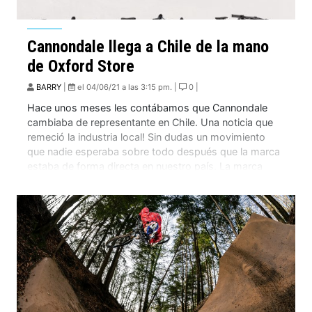
Cannondale llega a Chile de la mano
de Oxford Store
BARRY
|
el 04/06/21 a las 3:15 pm. |
0 |
Hace unos meses les contábamos que Cannondale
cambiaba de representante en Chile. Una noticia que
remeció la industria local! Sin dudas un movimiento
que nadie esperaba sobre todo después que la marca
estaba de forma directa en nuestro país. La marca
estadounidense, creada en 1971, fue una de las
pioneras en el uso de aluminio […]