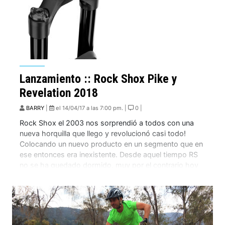
Lanzamiento :: Rock Shox Pike y
Revelation 2018
BARRY
|
el 14/04/17 a las 7:00 pm. |
0 |
Rock Shox el 2003 nos sorprendió a todos con una
nueva horquilla que llego y revolucionó casi todo!
Colocando un nuevo producto en un segmento que en
ese entonces era inexistente. Desde aquel tiempo RS
no se ha quedado dormido, muy por el contrario hoy
nos vuelve a sorprender con una evolución de la PIKE
[…]