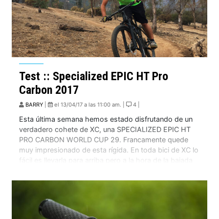
Test :: Specialized EPIC HT Pro
Carbon 2017
BARRY
|
el 13/04/17 a las 11:00 am. |
4 |
Esta última semana hemos estado disfrutando de un
verdadero cohete de XC, una SPECIALIZED EPIC HT
PRO CARBON WORLD CUP 29. Francamente quede
muy impresionado de esta rígida. En toda bici de XC lo
fácil es llevarla para arriba pero a la hora de la bajada
sufrimos porque su geometría esta diseñada para
sacar el […]