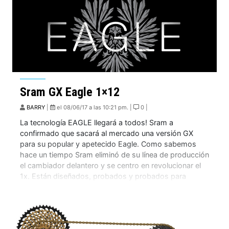
Sram GX Eagle 1×12
BARRY
|
el 08/06/17 a las 10:21 pm. |
0 |
La tecnología EAGLE llegará a todos! Sram a
confirmado que sacará al mercado una versión GX
para su popular y apetecido Eagle. Como sabemos
hace un tiempo Sram eliminó de su línea de producción
el cambiador delantero y se centro en revolucionar el
1x. Están diseñados, probados y probados para
ofrecer sistemas más ligeros, de […]