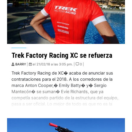
Trek Factory Racing XC se refuerza
BARRY
|
el 21/02/18 a las 3:05 pm. |
0 |
Trek Factory Racing de XC� acaba de anunciar sus
contrataciones para el 2018. A los corredores de la
marca Anton Cooper,� Emily Batty� y� Sergio
Mantecón� se suman� Evie Richards, que ya
competía sacando partido de la estructura del equipo,
pasa a ser oficial. Lo mejor de todo es que no es la
única mujer […]