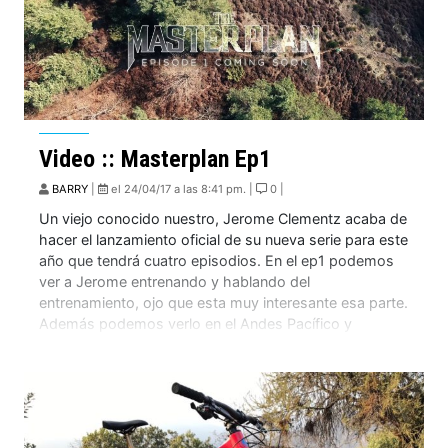
Video :: Masterplan Ep1
BARRY
|
el 24/04/17 a las 8:41 pm. |
0 |
Un viejo conocido nuestro, Jerome Clementz acaba de
hacer el lanzamiento oficial de su nueva serie para este
año que tendrá cuatro episodios. En el ep1 podemos
ver a Jerome entrenando y hablando del
entrenamiento, ojo que esta muy interesante esa parte.
Además podemos verlo en el Andes Pacífico y
tirándole una que otra flor […]