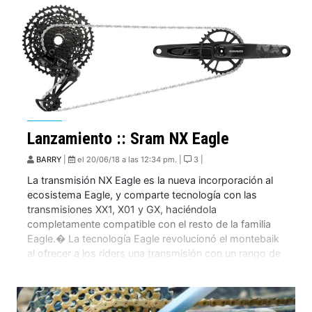
Lanzamiento :: Sram NX Eagle
BARRY
|
el 20/06/18 a las 12:34 pm. |
3 |
La transmisión NX Eagle es la nueva incorporación al
ecosistema Eagle, y comparte tecnología con las
transmisiones XX1, X01 y GX, haciéndola
completamente compatible con el resto de la familia
Eagle.� La tecnología Eagle revolucionó el montebaik
al ofrecer a los riders una transmisión con un rango de
marchas muy amplio, liviana y resistente. Las […]