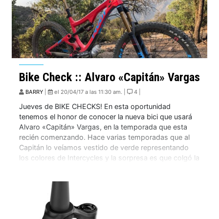
Bike Check :: Alvaro «Capitán» Vargas
BARRY
|
el 20/04/17 a las 11:30 am. |
4 |
Jueves de BIKE CHECKS! En esta oportunidad
tenemos el honor de conocer la nueva bici que usará
Alvaro «Capitán» Vargas, en la temporada que esta
recién comenzando. Hace varias temporadas que al
Capitán lo veíamos vestido de verde representando
los colores de Intercycles y la sorpresa es que colgó la
Jekyll y hoy es la […]