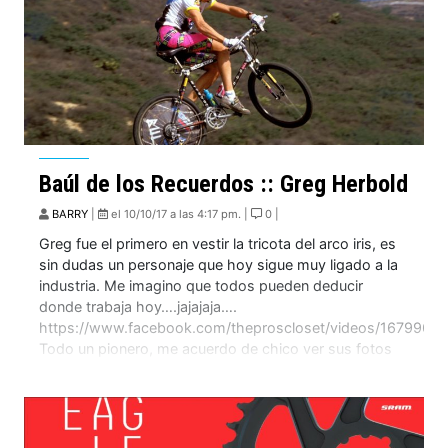
Baúl de los Recuerdos :: Greg Herbold
BARRY
|
el 10/10/17 a las 4:17 pm. |
0 |
Greg fue el primero en vestir la tricota del arco iris, es
sin dudas un personaje que hoy sigue muy ligado a la
industria. Me imagino que todos pueden deducir
donde trabaja hoy….jajajaja….
https://www.facebook.com/theproscloset/videos/1679964
Todo un pionero, me acuerdo de chico ver sus fotos
en las revistas y alucinaba como andaba, como
saltaba, todos queríamos […]