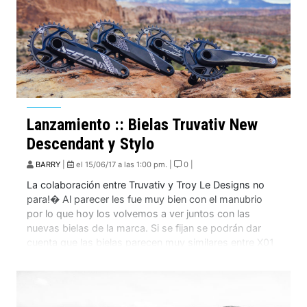
Lanzamiento :: Bielas Truvativ New
Descendant y Stylo
BARRY
|
el 15/06/17 a las 1:00 pm. |
0 |
La colaboración entre Truvativ y Troy Le Designs no
para!� Al parecer les fue muy bien con el manubrio
por lo que hoy los volvemos a ver juntos con las
nuevas bielas de la marca. Si se fijan se podrán dar
cuenta que las bielas parecen muy similares entre X01
Eagle, XX1 Eagle� y GX […]