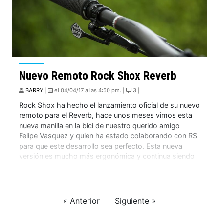
Nuevo Remoto Rock Shox Reverb
BARRY
|
el 04/04/17 a las 4:50 pm. |
3 |
Rock Shox ha hecho el lanzamiento oficial de su nuevo
remoto para el Reverb, hace unos meses vimos esta
nueva manilla en la bici de nuestro querido amigo
Felipe Vasquez y quien ha estado colaborando con RS
para que este desarrollo sea perfecto. Esta nueva
versión es mucho más ergonómica y continua siendo
hidráulico. Personalmente […]
« Anterior
Siguiente »