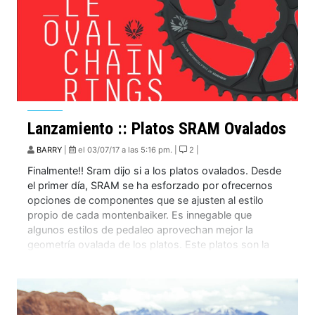
Lanzamiento :: Platos SRAM Ovalados
BARRY
|
el 03/07/17 a las 5:16 pm. |
2 |
Finalmente!! Sram dijo si a los platos ovalados. Desde
el primer día, SRAM se ha esforzado por ofrecernos
opciones de componentes que se ajusten al estilo
propio de cada montenbaiker. Es innegable que
algunos estilos de pedaleo aprovechan mejor la
geometría ovalada de los platos. Este platos son la
única opción ovalada disponible con la […]