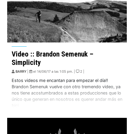
Video :: Brandon Semenuk –
Simplicity
BARRY
|
el 14/06/17 a las 1:05 pm. |
2 |
Estos videos me encantan para empezar el día!!
Brandon Semenuk vuelve con otro tremendo video, ya
nos tiene acostumbrados a estas producciones que lo
único que generan en nosotros es querer andar más en
bici.