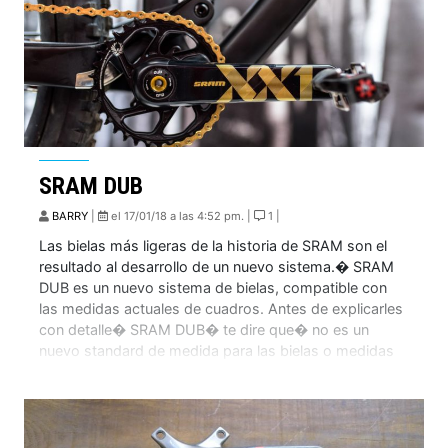
SRAM DUB
BARRY
|
el 17/01/18 a las 4:52 pm. |
1 |
Las bielas más ligeras de la historia de SRAM son el
resultado al desarrollo de un nuevo sistema.� SRAM
DUB es un nuevo sistema de bielas, compatible con
las medidas actuales de cuadros. Antes de explicarles
con detalle� SRAM DUB� te dire que� no es un
nuevo standard de medida para las bielas o medidas
[…]