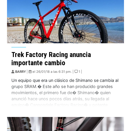
Trek Factory Racing anuncia
importante cambio
BARRY
|
el 26/01/18 a las 6:31 pm. |
1 |
Un equipo que era un clásico de Shimano se cambia al
grupo SRAM.� Este año se han producido grandes
movimientos, el primero fue de� Shimano� quien
anunció hace unos pocos días atrás, su llegada al
equipo� Cannondale Factory Racing� y potente
equipo de� Ergon-Topeak. Como era de esperar,
SRAM no se ha quedado quieto y […]