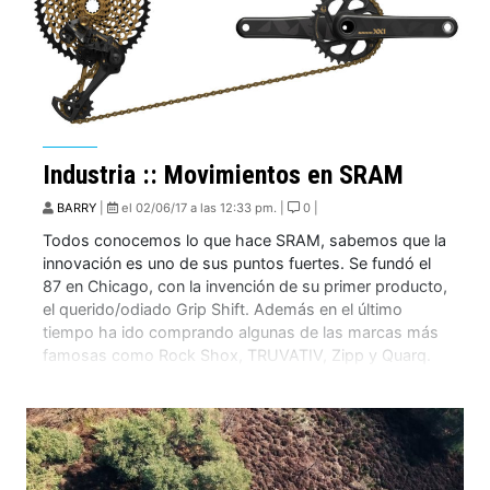
Industria :: Movimientos en SRAM
BARRY
|
el 02/06/17 a las 12:33 pm. |
0 |
Todos conocemos lo que hace SRAM, sabemos que la
innovación es uno de sus puntos fuertes. Se fundó el
87 en Chicago, con la invención de su primer producto,
el querido/odiado Grip Shift. Además en el último
tiempo ha ido comprando algunas de las marcas más
famosas como Rock Shox, TRUVATIV, Zipp y Quarq.
Hoy […]