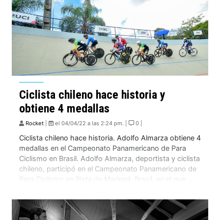
Ciclista chileno hace historia y
obtiene 4 medallas
Rocket
|
el 04/04/22 a las 2:24 pm. |
0 |
Ciclista chileno hace historia. Adolfo Almarza obtiene 4
medallas en el Campeonato Panamericano de Para
Ciclismo en Brasil. Adolfo Almarza, deportista y ciclista
chileno, participó en el Campeonato Panamericano de
Para Ciclismo en Pista de Maringá, Brasil, en el que
estuvieron presentes 11 países de América Latina. En
esta instancia, compitió en 4 modalidades diferentes:
[…]