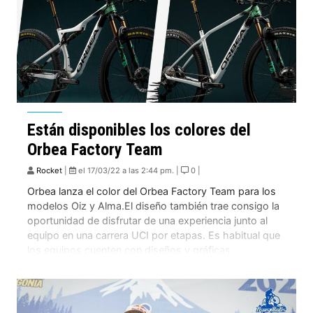
[…]
Están disponibles los colores del
Orbea Factory Team
Rocket
|
el 17/03/22 a las 2:44 pm. |
0 |
Orbea lanza el color del Orbea Factory Team para los
modelos Oiz y Alma.El diseño también trae consigo la
oportunidad de disfrutar de una experiencia junto al
equipo en una carrera UCI por etapas. Es habitual que
los equipos cuenten con diseños y gráficas
personalizadas en las bicicletas que utilizan en sus
competiciones. Sin embargo, […]