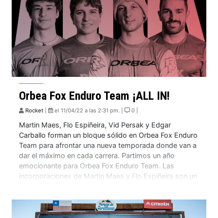
Orbea Fox Enduro Team ¡ALL IN!
Rocket
|
el 11/04/22 a las 2:31 pm. |
0 |
Martin Maes, Flo Espiñeira, Vid Persak y Edgar
Carballo forman un bloque sólido en Orbea Fox Enduro
Team para afrontar una nueva temporada donde van a
dar el máximo en cada carrera. Partimos un año
emocionante para Orbea Fox Enduro Team. Las
incorporaciones de Martin Maes y Flo Espiñeira son un
nuevo impulso para un […]