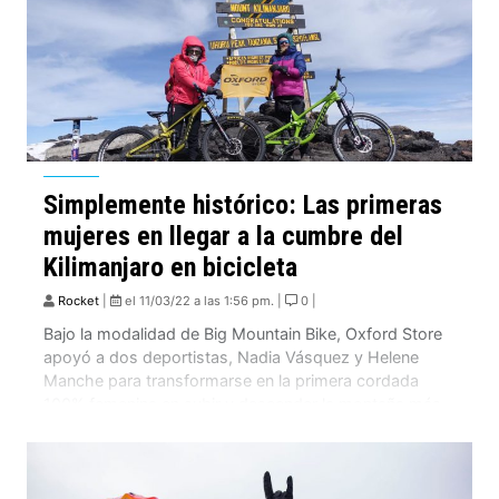
Simplemente histórico: Las primeras
mujeres en llegar a la cumbre del
Kilimanjaro en bicicleta
Rocket
|
el 11/03/22 a las 1:56 pm. |
0 |
Bajo la modalidad de Big Mountain Bike, Oxford Store
apoyó a dos deportistas, Nadia Vásquez y Helene
Manche para transformarse en la primera cordada
100% femenina en subir y descender la montaña más
alta de África, el Kilimanjaro, a 5.895 metros sobre el
nivel del mar. Mujeres sin límites. Este viernes 25 de
febrero, Nadia […]