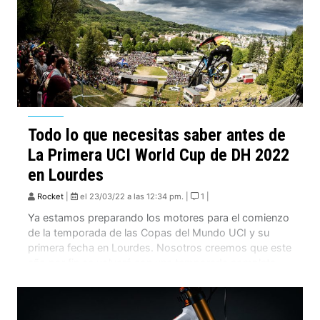
Todo lo que necesitas saber antes de
La Primera UCI World Cup de DH 2022
en Lourdes
Rocket
|
el 23/03/22 a las 12:34 pm. |
1 |
Ya estamos preparando los motores para el comienzo
de la temporada de las Copas del Mundo UCI y su
primera fecha en Lourdes. Nosotros creemos que este
año por fin se volverá con una temporada completa
del calendario UCI. Partiendo por el épico lugar de
Lourdes. Podemos esperar que Myriam Nicole y
Thibaut Daprela lleguen […]