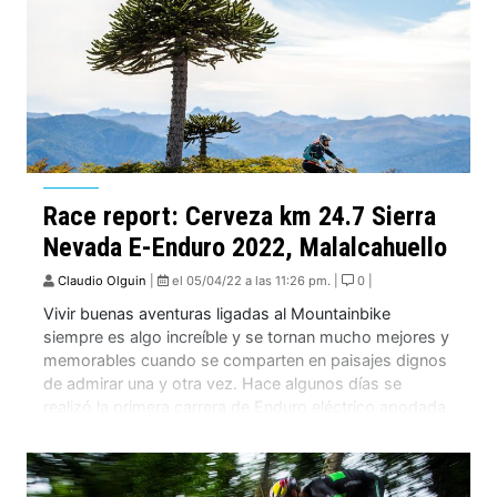
Race report: Cerveza km 24.7 Sierra
Nevada E-Enduro 2022, Malalcahuello
Claudio Olguin
|
el 05/04/22 a las 11:26 pm. |
0 |
Vivir buenas aventuras ligadas al Mountainbike
siempre es algo increíble y se tornan mucho mejores y
memorables cuando se comparten en paisajes dignos
de admirar una y otra vez. Hace algunos días se
realizó la primera carrera de Enduro eléctrico apodada
Sierra Nevada E-Enduro, en Malalcahuello, una carrera
100% enfocada en bicicletas eléctricas la que […]