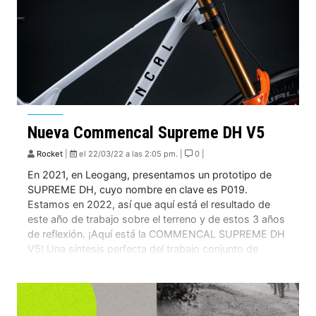
Nueva Commencal Supreme DH V5
Rocket
|
el 22/03/22 a las 2:05 pm. |
0 |
En 2021, en Leogang, presentamos un prototipo de
SUPREME DH, cuyo nombre en clave es P019.
Estamos en 2022, así que aquí está el resultado de
este año de trabajo sobre el terreno y de estos 3 años
de reflexión. ¡Aquí está la COMMENCAL SUPREME DH
V5! Una síntesis perfecta del trabajo conjunto de
los atletas y el equipo de I+D, con un objetivo claro,
reventar los […]