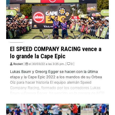
El SPEED COMPANY RACING vence a
lo grande la Cape Epic
Rocket
|
el 30/03/22 a las 3:35 pm. |
0 |
Lukas Baum y Greorg Egger se hacen con la última
etapa y la Cape Epic 2022 a los mandos de su Orbea
Oiz para hacer historia El equipo alemán Speed
Company Racing, formado por los corredores Lukas
Baum y Greorg Egger, ha vencido en la carrera de MTB
Cape Epic 2022. Son las etapas más […]