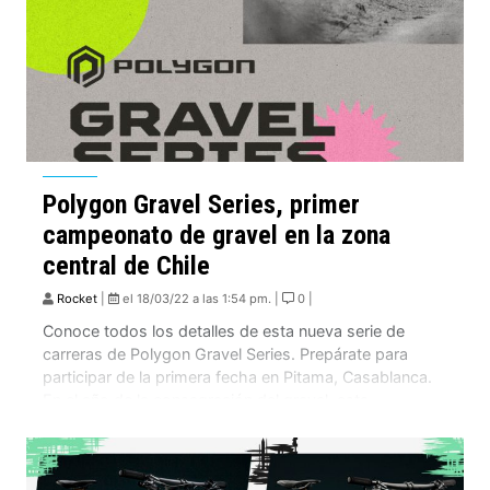
Polygon Gravel Series, primer
campeonato de gravel en la zona
central de Chile
Rocket
|
el 18/03/22 a las 1:54 pm. |
0 |
Conoce todos los detalles de esta nueva serie de
carreras de Polygon Gravel Series. Prepárate para
participar de la primera fecha en Pitama, Casablanca.
En el año de la consagración del gravel, esta
emergente modalidad de ciclismo que consiste en
recorrer caminos no pavimentados. Maglia Nera en
conjunto con Polygon Bikes anuncian el primer torneo