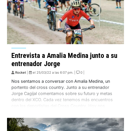
Entrevista a Amalia Medina junto a su
entrenador Jorge
Rocket
|
el 25/03/22 a las 6:07 pm. |
0 |
Nos sentamos a conversar con Amalia Medina, un
portento del cross country. Junto a su entrenador
Jorge Cagijal comentamos sobre su futuro y metas
dentro del XCO. Cada vez tenemos más encuentros
con los deportistas del Cross Country. Hoy nos
sentamos a conversar con Amalia Medina, una
chiquilla talentosa y con gran futuro en este […]