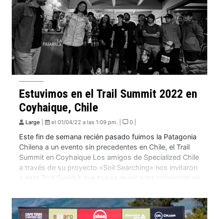
Estuvimos en el Trail Summit 2022 en
Coyhaique, Chile
Large
|
el 01/04/22 a las 1:09 pm. |
0 |
Este fin de semana recién pasado fuimos la Patagonia
Chilena a un evento sin precedentes en Chile, el Trail
Summit en Coyhaique Los amigos de Specialized Chile
a través de su proyecto «Soil Searching» nos invitaron
a este Trail Summit que busca reunir a los referentes en
la construcción y mantención de senderos de Chile […]