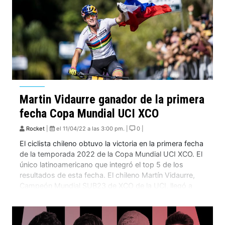
Martin Vidaurre ganador de la primera
fecha Copa Mundial UCI XCO
Rocket
|
el 11/04/22 a las 3:00 pm. |
0 |
El ciclista chileno obtuvo la victoria en la primera fecha
de la temporada 2022 de la Copa Mundial UCI XCO. El
único latinoamericano que integró el top 5 de los
resultados de esta fecha. El chileno Martín Vidaurre,
Campeón Mundial SUB23 de XCO de la UCI, llegó a
Brasil con una meta fija: un lugar […]