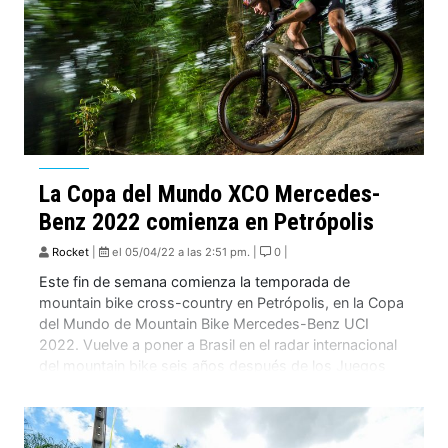
La Copa del Mundo XCO Mercedes-
Benz 2022 comienza en Petrópolis
Rocket
|
el 05/04/22 a las 2:51 pm. |
0 |
Este fin de semana comienza la temporada de
mountain bike cross-country en Petrópolis, en la Copa
del Mundo de Mountain Bike Mercedes-Benz UCI
2022. Vuelve a poner a Brasil en el radar internacional
del mountain bike seis años después de los Juegos
Olímpicos. A partir del 8 de Abril comienza la
temporada de mountain bike […]