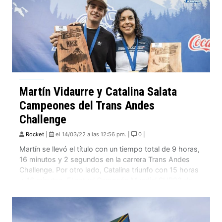
Martín Vidaurre y Catalina Salata
Campeones del Trans Andes
Challenge
Rocket
|
el 14/03/22 a las 12:56 pm. |
0 |
Martín se llevó el título con un tiempo total de 9 horas,
16 minutos y 2 segundos en la carrera Trans Andes
Challenge. Por otro lado, Catalina triunfo con 15 horas
y 46 minutos. El actual Campeón Mundial SUB23 de
XCO de la UCI, Martín Vidaurre, continúa sumando
títulos. Esta vez se trata del Trans […]