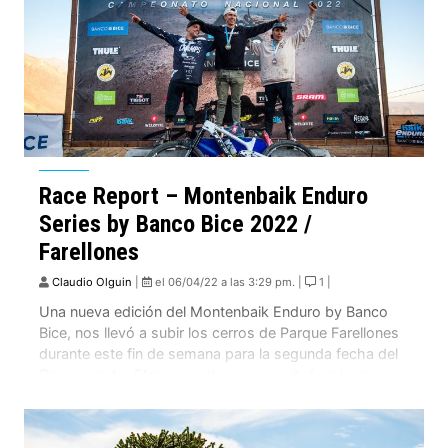
Race Report – Montenbaik Enduro
Series by Banco Bice 2022 /
Farellones
Claudio Olguin
|
el 06/04/22 a las 3:29 pm. |
1 |
Una nueva edición del Montenbaik Enduro by Banco
Bice, nos llevó a subir los cerros de Parque Farellones
durante este fin de semana para la segunda fecha del
Campeonato El reencuentro que se situó en la zona
central, contó con más de 600 corredores y nuevas
secciones en la pista que a muchos dejó boca […]